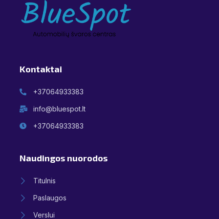
Kontaktai
+37064933383
info@bluespot.lt
+37064933383
Naudingos nuorodos
Titulnis
Paslaugos
Verslui