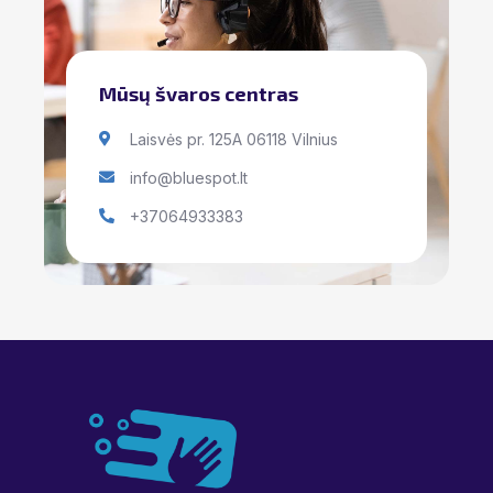
Mūsų švaros centras
Laisvės pr. 125A 06118 Vilnius
info@bluespot.lt
+37064933383