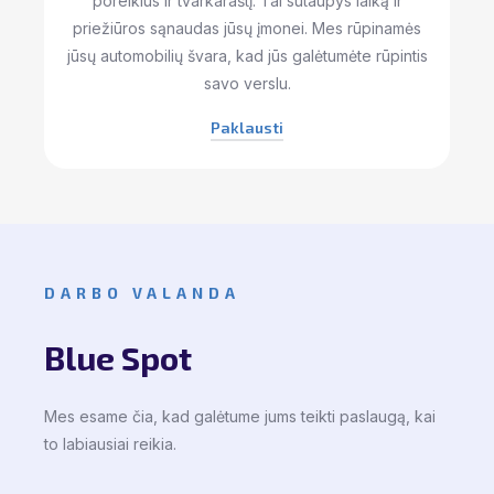
poreikius ir tvarkaraštį. Tai sutaupys laiką ir
priežiūros sąnaudas jūsų įmonei. Mes rūpinamės
jūsų automobilių švara, kad jūs galėtumėte rūpintis
savo verslu.
Paklausti
DARBO VALANDA
Blue Spot
Mes esame čia, kad galėtume jums teikti paslaugą, kai
to labiausiai reikia.