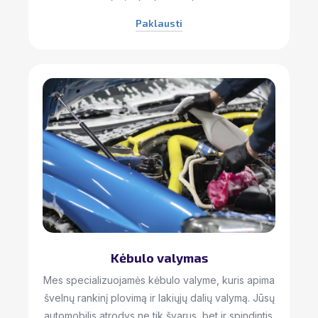
Paklausti
Kėbulo valymas
Mes specializuojamės kėbulo valyme, kuris apima
švelnų rankinį plovimą ir lakiųjų dalių valymą. Jūsų
automobilis atrodys ne tik švarus, bet ir spindintis.