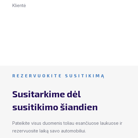
aptarnavimas! Ačiū!
kr
Se
Ilona G.
Klientė
Ta
Kli
REZERVUOKITE SUSITIKIMĄ
Susitarkime dėl
susitikimo šiandien
Pateikite visus duomenis toliau esančiuose laukuose ir
rezervuosite laiką savo automobiliui.