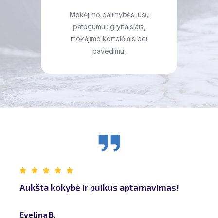
Mokėjimo galimybės jūsų
patogumui: grynaisiais,
mokėjimo kortelėmis bei
pavedimu.
!
Tokio rūpesčio mažai kur sutiksi. Patys
Pu
geriausi atsiliepimai, kokybė ne tik
da
darbuose, bet ir labai malonus
ne